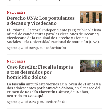
Nacionales
Derecho UNA: Los postulantes
a decano y vicedecano
El Tribunal Electoral Independiente (TEI) publicó la lista
oficial de candidaturas para las elecciones de Decano y
Vicedecano de la Facultad de Derecho y Ciencias
Sociales de la Universidad Nacional de Asunción (UNA).
·
Agosto 7, 2026 10:35 p. m.
Redacción ÚH
Nacionales
Caso Roselín: Fiscalía imputa
a tres detenidos por
homicidio doloso
La
Fiscalía
imputó este viernes a un joven de 21 años y a
dos adolescentes por
homicidio doloso
, en el marco del
crimen de
Roselín Florentín Gómez
, de 14 años,
ocurrido en
Caazapá
.
·
Agosto 7, 2026 07:57 p. m.
Redacción ÚH