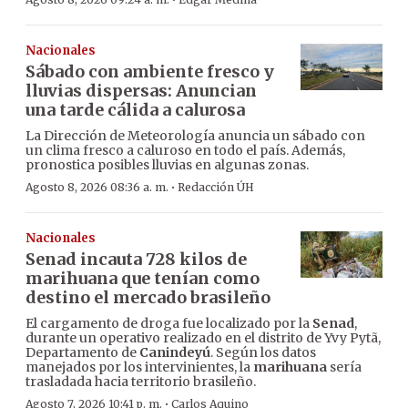
·
Nacionales
Sábado con ambiente fresco y
lluvias dispersas: Anuncian
una tarde cálida a calurosa
La Dirección de Meteorología anuncia un sábado con
un clima fresco a caluroso en todo el país. Además,
pronostica posibles lluvias en algunas zonas.
·
Agosto 8, 2026 08:36 a. m.
Redacción ÚH
Nacionales
Senad incauta 728 kilos de
marihuana que tenían como
destino el mercado brasileño
El cargamento de droga fue localizado por la
Senad
,
durante un operativo realizado en el distrito de Yvy Pytã,
Departamento de
Canindeyú
. Según los datos
manejados por los intervinientes, la
marihuana
sería
trasladada hacia territorio brasileño.
·
Agosto 7, 2026 10:41 p. m.
Carlos Aquino