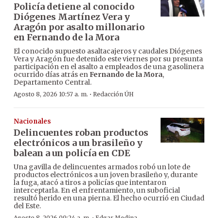
Policía detiene al conocido
Diógenes Martínez Vera y
Aragón por asalto millonario
en Fernando de la Mora
El conocido supuesto asaltacajeros y caudales Diógenes
Vera y Aragón fue detenido este viernes por su presunta
participación en el asalto a empleados de una gasolinera
ocurrido días atrás en
Fernando de la Mora
,
Departamento Central.
·
Agosto 8, 2026 10:57 a. m.
Redacción ÚH
Nacionales
Delincuentes roban productos
electrónicos a un brasileño y
balean a un policía en CDE
Una gavilla de delincuentes armados robó un lote de
productos electrónicos a un joven brasileño y, durante
la fuga, atacó a tiros a policías que intentaron
interceptarla. En el enfrentamiento, un suboficial
resultó herido en una pierna. El hecho ocurrió en Ciudad
del Este.
Agosto 8, 2026 09:24 a. m.
Edgar Medina