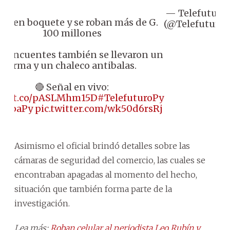
— Telefuturo
Abren boquete y se roban más de G.
(@Telefuturo)
100 millones
 Delincuentes también se llevaron un
arma y un chaleco antibalas.
🔴 Señal en vivo:
ps://t.co/pASLMhm15D
#TelefuturoPy
LupaPy
pic.twitter.com/wk50d6rsRj
Asimismo el oficial brindó detalles sobre las
cámaras de seguridad del comercio, las cuales se
encontraban apagadas al momento del hecho,
situación que también forma parte de la
investigación.
Lea más:
Roban celular al periodista Leo Rubín y