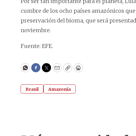
Por ser tan importante para el planeta, Lul
cumbre de los ocho países amazónicos que 
preservación del bioma, que será presentad
noviembre.
Fuente: EFE.
WhatsApp
Facebook
Twitter
Email
Copy
Print
Brasil
Amazonía