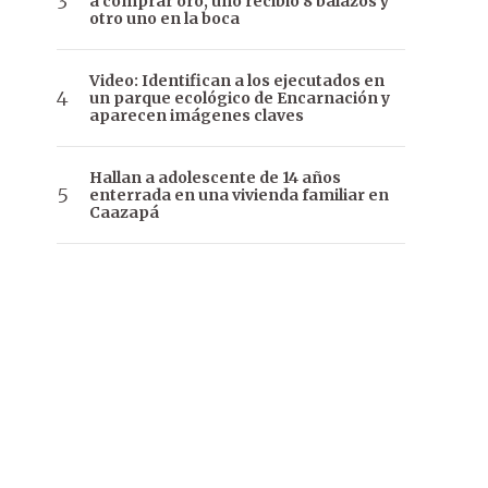
a comprar oro, uno recibió 8 balazos y
otro uno en la boca
Video: Identifican a los ejecutados en
un parque ecológico de Encarnación y
aparecen imágenes claves
Hallan a adolescente de 14 años
enterrada en una vivienda familiar en
Caazapá