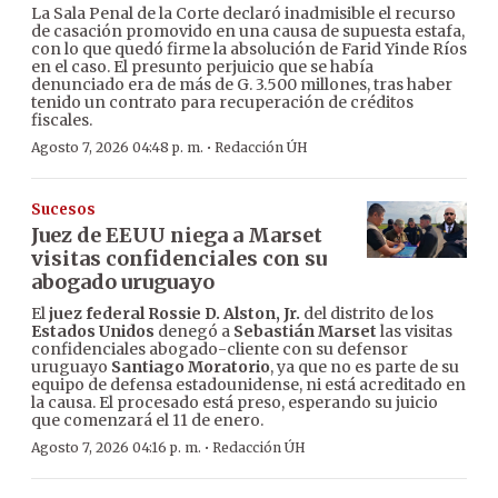
La Sala Penal de la Corte declaró inadmisible el recurso
de casación promovido en una causa de supuesta estafa,
con lo que quedó firme la absolución de Farid Yinde Ríos
en el caso. El presunto perjuicio que se había
denunciado era de más de G. 3.500 millones, tras haber
tenido un contrato para recuperación de créditos
fiscales.
·
Agosto 7, 2026 04:48 p. m.
Redacción ÚH
Sucesos
Juez de EEUU niega a Marset
visitas confidenciales con su
abogado uruguayo
El
juez federal Rossie D. Alston, Jr.
del distrito de los
Estados Unidos
denegó a
Sebastián Marset
las visitas
confidenciales abogado-cliente con su defensor
uruguayo
Santiago Moratorio
, ya que no es parte de su
equipo de defensa estadounidense, ni está acreditado en
la causa. El procesado está preso, esperando su juicio
que comenzará el 11 de enero.
·
Agosto 7, 2026 04:16 p. m.
Redacción ÚH