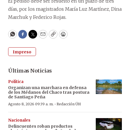
El pedido debe ser resuelto en un plazo de tres
días, por los magistrados María Luz Martínez, Dina
Marchuk y Federico Rojas.
WhatsApp
Facebook
Twitter
Email
Copy
Print
Impreso
Últimas Noticias
Política
Organizan una marchara en defensa
de los Médanos del Chaco tras postura
de Santiago Peña
·
Agosto 8, 2026 09:39 a. m.
Redacción ÚH
Nacionales
Delincuentes roban productos