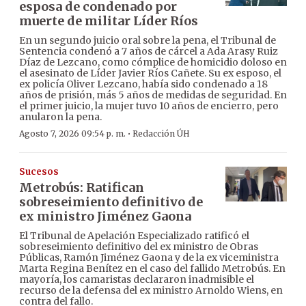
esposa de condenado por
muerte de militar Líder Ríos
En un segundo juicio oral sobre la pena, el Tribunal de
Sentencia condenó a 7 años de cárcel a Ada Arasy Ruiz
Díaz de Lezcano, como cómplice de homicidio doloso en
el asesinato de Líder Javier Ríos Cañete. Su ex esposo, el
ex policía Oliver Lezcano, había sido condenado a 18
años de prisión, más 5 años de medidas de seguridad. En
el primer juicio, la mujer tuvo 10 años de encierro, pero
anularon la pena.
·
Agosto 7, 2026 09:54 p. m.
Redacción ÚH
Sucesos
Metrobús: Ratifican
sobreseimiento definitivo de
ex ministro Jiménez Gaona
El Tribunal de Apelación Especializado ratificó el
sobreseimiento definitivo del ex ministro de Obras
Públicas, Ramón Jiménez Gaona y de la ex viceministra
Marta Regina Benítez en el caso del fallido Metrobús. En
mayoría, los camaristas declararon inadmisible el
recurso de la defensa del ex ministro Arnoldo Wiens, en
contra del fallo.