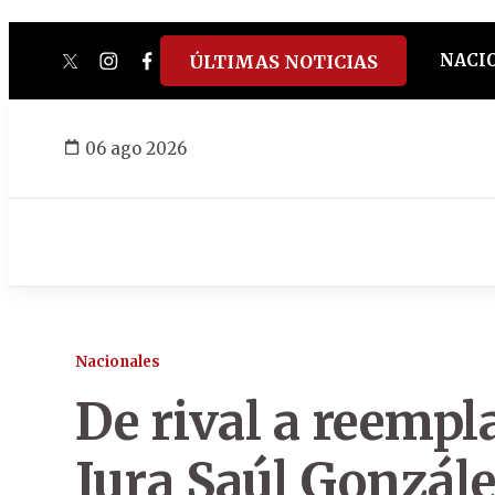
NACI
ÚLTIMAS NOTICIAS
twitter
instagram
facebook
tiktok
youtube
spotify
06 ago 2026
Nacionales
De rival a reempl
Jura Saúl Gonzál