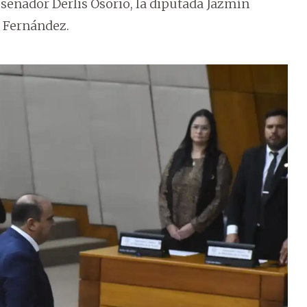
 senador Derlis Osorio, la diputada Jazmín
o Fernández.