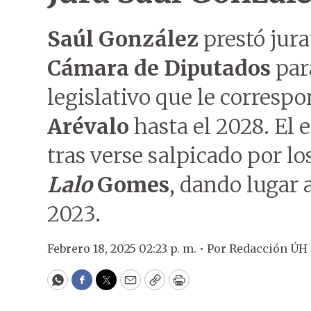
Saúl González
prestó jura
Cámara de Diputados
par
legislativo que le correspo
Arévalo
hasta el 2028. El
tras verse salpicado por lo
Lalo
Gomes
, dando lugar a
2023.
Febrero 18, 2025 02:23 p. m. •
Por
Redacción ÚH
WhatsApp
Facebook
Twitter
Email
Copy
Print