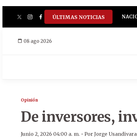
NACI
ÚLTIMAS NOTICIAS
twitter
instagram
facebook
tiktok
youtube
spotify
08 ago 2026
Opinión
De inversores, in
Junio 2, 2026 04:00 a. m. •
Por
Jorge Usandivara