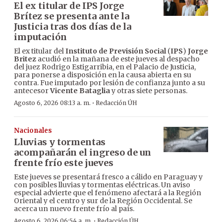
El ex titular de IPS Jorge
Brítez se presenta ante la
Justicia tras dos días de la
imputación
El ex titular del
Instituto de Previsión Social
(
IPS
)
Jorge
Britez
acudió en la mañana de este jueves al despacho
del juez Rodrigo Estigarribia, en el Palacio de Justicia,
para ponerse a disposición en la causa abierta en su
contra. Fue imputado por lesión de confianza junto a su
antecesor
Vicente Bataglia
y otras siete personas.
·
Agosto 6, 2026 08:13 a. m.
Redacción ÚH
Nacionales
Lluvias y tormentas
acompañarán el ingreso de un
frente frío este jueves
Este jueves se presentará fresco a cálido en Paraguay y
con posibles lluvias y tormentas eléctricas. Un aviso
especial advierte que el fenómeno afectará a la Región
Oriental y el centro y sur de la Región Occidental. Se
acerca un nuevo frente frío al país.
·
Agosto 6, 2026 06:54 a. m.
Redacción ÚH