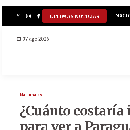
NACI
ÚLTIMAS NOTICIAS
twitter
instagram
facebook
tiktok
youtube
spotify
07 ago 2026
Nacionales
¿Cuánto costaría 
para ver a Paragu