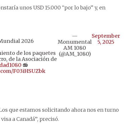
staría unos USD 15.000 “por lo bajo” y, en
—
September
 Mundial 2026
Monumental
5, 2025
AM 1080
amiento de los paquetes
(@AM_1080)
o, de la Asociación de
dad1080
📻
er.com/F03iHSUZbk
a. Los que estamos solicitando ahora nos en turno
visa a Canadá”, precisó.