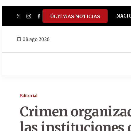
NACI
ÚLTIMAS NOTICIAS
twitter
instagram
facebook
tiktok
youtube
spotify
08 ago 2026
Editorial
Crimen organizado
las instituciones 