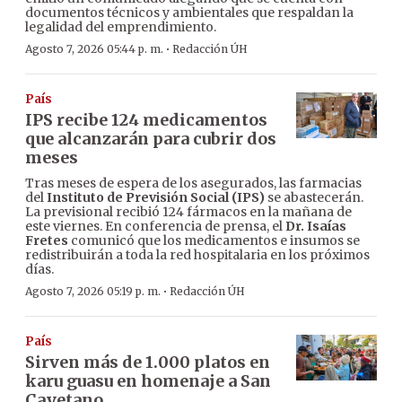
documentos técnicos y ambientales que respaldan la
legalidad del emprendimiento.
·
Agosto 7, 2026 05:44 p. m.
Redacción ÚH
País
IPS recibe 124 medicamentos
que alcanzarán para cubrir dos
meses
Tras meses de espera de los asegurados, las farmacias
del
Instituto de Previsión Social (IPS)
se abastecerán.
La previsional recibió 124 fármacos en la mañana de
este viernes. En conferencia de prensa, el
Dr. Isaías
Fretes
comunicó que los medicamentos e insumos se
redistribuirán a toda la red hospitalaria en los próximos
días.
·
Agosto 7, 2026 05:19 p. m.
Redacción ÚH
País
Sirven más de 1.000 platos en
karu guasu en homenaje a San
Cayetano