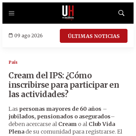
Menú
Mostrar
búsqued
09 ago 2026
ÚLTIMAS NOTICIAS
País
Cream del IPS: ¿Cómo
inscribirse para participar en
las actividades?
Las
personas mayores de 60 años
–
jubilados, pensionados o asegurados
–
deben acercarse al
Cream
o al
Club Vida
Plena
de su comunidad para registrarse. El