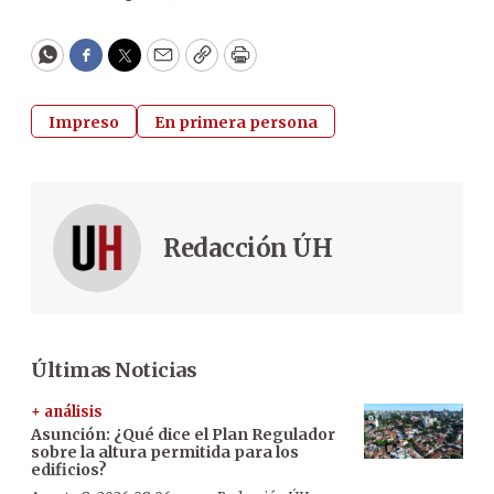
WhatsApp
Facebook
Twitter
Email
Copy
Print
Impreso
En primera persona
Redacción ÚH
Últimas Noticias
+ análisis
Asunción: ¿Qué dice el Plan Regulador
sobre la altura permitida para los
edificios?