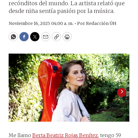
recónditos del mundo. La artista relató que
desde niña sentía pasión por la música.
Noviembre 16, 2025 04:00 a. m. •
Por
Redacción ÚH
WhatsApp
Facebook
Twitter
Email
Copy
Print
Me llamo
Berta Beatriz Rojas Benítez
, tengo 59