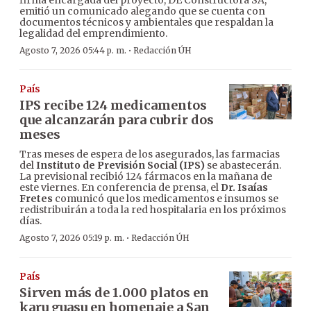
firma encargada del proyecto, DE Constructora SA,
emitió un comunicado alegando que se cuenta con
documentos técnicos y ambientales que respaldan la
legalidad del emprendimiento.
·
Agosto 7, 2026 05:44 p. m.
Redacción ÚH
País
IPS recibe 124 medicamentos
que alcanzarán para cubrir dos
meses
Tras meses de espera de los asegurados, las farmacias
del
Instituto de Previsión Social (IPS)
se abastecerán.
La previsional recibió 124 fármacos en la mañana de
este viernes. En conferencia de prensa, el
Dr. Isaías
Fretes
comunicó que los medicamentos e insumos se
redistribuirán a toda la red hospitalaria en los próximos
días.
·
Agosto 7, 2026 05:19 p. m.
Redacción ÚH
País
Sirven más de 1.000 platos en
karu guasu en homenaje a San