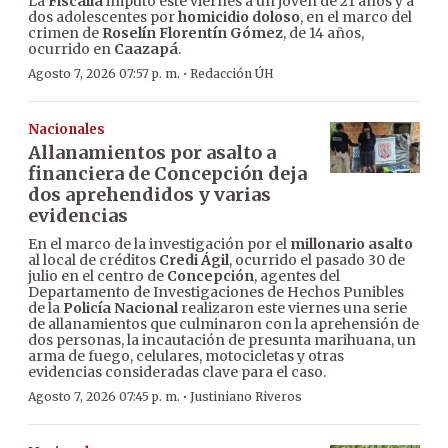
La
Fiscalía
imputó este viernes a un joven de 21 años y a
dos adolescentes por
homicidio doloso
, en el marco del
crimen de
Roselín Florentín Gómez
, de 14 años,
ocurrido en
Caazapá
.
·
Agosto 7, 2026 07:57 p. m.
Redacción ÚH
Nacionales
Allanamientos por asalto a
financiera de Concepción deja
dos aprehendidos y varias
evidencias
En el marco de la investigación por el
millonario asalto
al local de créditos
Credi Ágil
, ocurrido el pasado 30 de
julio en el centro de
Concepción
, agentes del
Departamento de Investigaciones de Hechos Punibles
de la
Policía Nacional
realizaron este viernes una serie
de allanamientos que culminaron con la aprehensión de
dos personas, la incautación de presunta marihuana, un
arma de fuego, celulares, motocicletas y otras
evidencias consideradas clave para el caso.
·
Agosto 7, 2026 07:45 p. m.
Justiniano Riveros