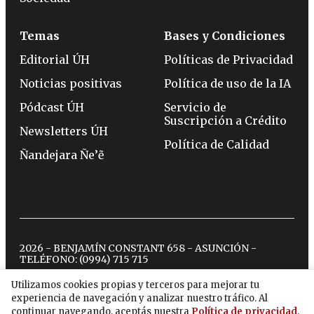
Temas
Bases y Condiciones
Editorial ÚH
Políticas de Privacidad
Noticias positivas
Política de uso de la IA
Pódcast ÚH
Servicio de
Suscripción a Crédito
Newsletters ÚH
Política de Calidad
Ñandejara Ñe’ẽ
2026 - BENJAMÍN CONSTANT 658 - ASUNCIÓN -
TELÉFONO:
(0994) 715 715
Utilizamos cookies propias y terceros para mejorar tu
experiencia de navegación y analizar nuestro tráfico. Al
twitter
instagram
facebook
tiktok
youtube
spotify
continuar navegando, aceptás nuestra
Política de privacidad
.