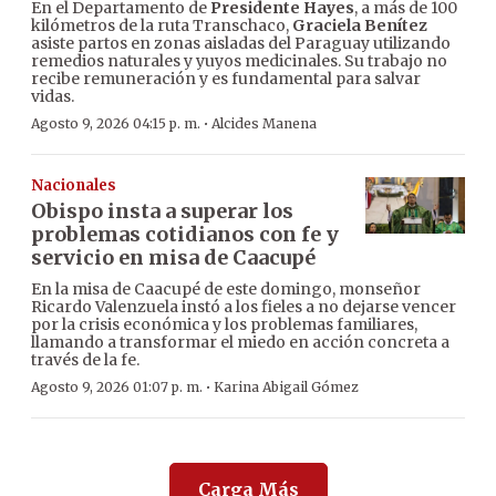
En el Departamento de
Presidente Hayes
, a más de 100
kilómetros de la ruta Transchaco,
Graciela Benítez
asiste partos en zonas aisladas del Paraguay utilizando
remedios naturales y yuyos medicinales. Su trabajo no
recibe remuneración y es fundamental para salvar
vidas.
·
Agosto 9, 2026 04:15 p. m.
Alcides Manena
Nacionales
Obispo insta a superar los
problemas cotidianos con fe y
servicio en misa de Caacupé
En la misa de Caacupé de este domingo, monseñor
Ricardo Valenzuela instó a los fieles a no dejarse vencer
por la crisis económica y los problemas familiares,
llamando a transformar el miedo en acción concreta a
través de la fe.
·
Agosto 9, 2026 01:07 p. m.
Karina Abigail Gómez
Carga Más