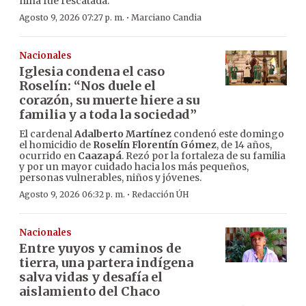
niña fue rescatada.
·
Agosto 9, 2026 07:27 p. m.
Marciano Candia
Nacionales
Iglesia condena el caso
Roselín: “Nos duele el
corazón, su muerte hiere a su
familia y a toda la sociedad”
El cardenal
Adalberto Martínez
condenó este domingo
el homicidio de
Roselín Florentín Gómez
, de 14 años,
ocurrido en
Caazapá
. Rezó por la fortaleza de su familia
y por un mayor cuidado hacia los más pequeños,
personas vulnerables, niños y jóvenes.
·
Agosto 9, 2026 06:32 p. m.
Redacción ÚH
Nacionales
Entre yuyos y caminos de
tierra, una partera indígena
salva vidas y desafía el
aislamiento del Chaco