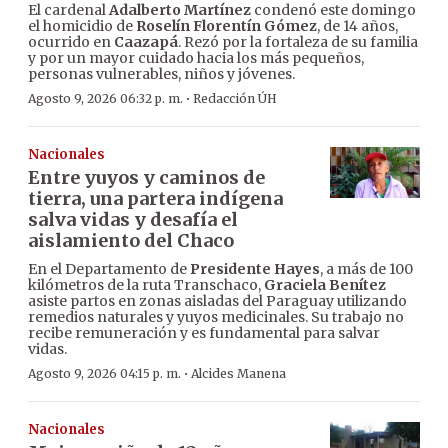
El cardenal
Adalberto Martínez
condenó este domingo
el homicidio de
Roselín Florentín Gómez
, de 14 años,
ocurrido en
Caazapá
. Rezó por la fortaleza de su familia
y por un mayor cuidado hacia los más pequeños,
personas vulnerables, niños y jóvenes.
·
Agosto 9, 2026 06:32 p. m.
Redacción ÚH
Nacionales
Entre yuyos y caminos de
tierra, una partera indígena
salva vidas y desafía el
aislamiento del Chaco
En el Departamento de
Presidente Hayes
, a más de 100
kilómetros de la ruta Transchaco,
Graciela Benítez
asiste partos en zonas aisladas del Paraguay utilizando
remedios naturales y yuyos medicinales. Su trabajo no
recibe remuneración y es fundamental para salvar
vidas.
·
Agosto 9, 2026 04:15 p. m.
Alcides Manena
Nacionales