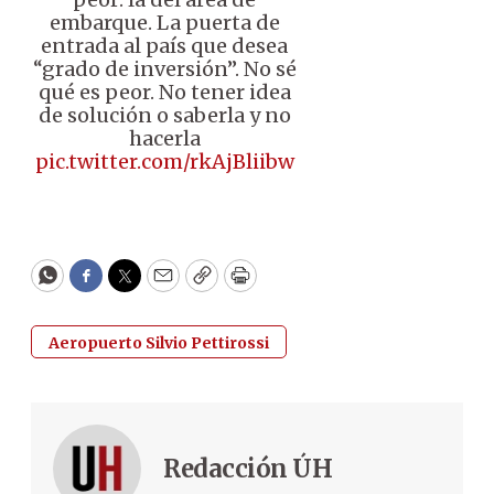
embarque. La puerta de
entrada al país que desea
“grado de inversión”. No sé
qué es peor. No tener idea
de solución o saberla y no
hacerla
pic.twitter.com/rkAjBliibw
WhatsApp
Facebook
Twitter
Email
Copy
Print
Aeropuerto Silvio Pettirossi
Redacción ÚH