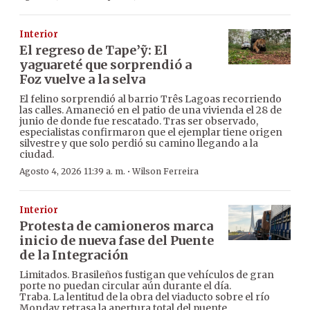
Interior
El regreso de Tape’ỹ: El
yaguareté que sorprendió a
Foz vuelve a la selva
El felino sorprendió al barrio Três Lagoas recorriendo
las calles. Amaneció en el patio de una vivienda el 28 de
junio de donde fue rescatado. Tras ser observado,
especialistas confirmaron que el ejemplar tiene origen
silvestre y que solo perdió su camino llegando a la
ciudad.
·
Agosto 4, 2026 11:39 a. m.
Wilson Ferreira
Interior
Protesta de camioneros marca
inicio de nueva fase del Puente
de la Integración
Limitados. Brasileños fustigan que vehículos de gran
porte no puedan circular aún durante el día.
Traba. La lentitud de la obra del viaducto sobre el río
Monday retrasa la apertura total del puente.