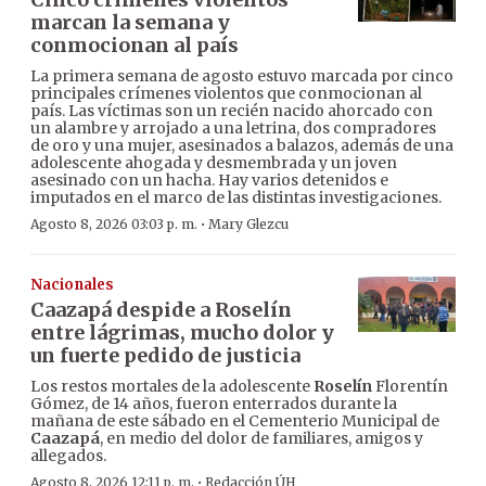
marcan la semana y
conmocionan al país
La primera semana de agosto estuvo marcada por cinco
principales crímenes violentos que conmocionan al
país. Las víctimas son un recién nacido ahorcado con
un alambre y arrojado a una letrina, dos compradores
de oro y una mujer, asesinados a balazos, además de una
adolescente ahogada y desmembrada y un joven
asesinado con un hacha. Hay varios detenidos e
imputados en el marco de las distintas investigaciones.
·
Agosto 8, 2026 03:03 p. m.
Mary Glezcu
Nacionales
Caazapá despide a Roselín
entre lágrimas, mucho dolor y
un fuerte pedido de justicia
Los restos mortales de la adolescente
Roselín
Florentín
Gómez, de 14 años, fueron enterrados durante la
mañana de este sábado en el Cementerio Municipal de
Caazapá
, en medio del dolor de familiares, amigos y
allegados.
·
Agosto 8, 2026 12:11 p. m.
Redacción ÚH