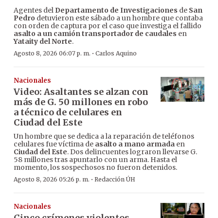
Agentes del
Departamento de Investigaciones
de
San
Pedro
detuvieron este sábado a un hombre que contaba
con orden de captura por el caso que investiga el fallido
asalto a un camión transportador de caudales
en
Yataity del Norte
.
·
Agosto 8, 2026 06:07 p. m.
Carlos Aquino
Nacionales
Video: Asaltantes se alzan con
más de G. 50 millones en robo
a técnico de celulares en
Ciudad del Este
Un hombre que se dedica a la reparación de teléfonos
celulares fue víctima de
asalto a mano armada
en
Ciudad del Este
. Dos delincuentes lograron llevarse G.
58 millones tras apuntarlo con un arma. Hasta el
momento, los sospechosos no fueron detenidos.
·
Agosto 8, 2026 05:26 p. m.
Redacción ÚH
Nacionales
Cinco crímenes violentos