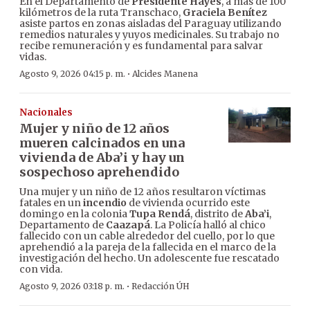
En el Departamento de
Presidente Hayes
, a más de 100
kilómetros de la ruta Transchaco,
Graciela Benítez
asiste partos en zonas aisladas del Paraguay utilizando
remedios naturales y yuyos medicinales. Su trabajo no
recibe remuneración y es fundamental para salvar
vidas.
·
Agosto 9, 2026 04:15 p. m.
Alcides Manena
Nacionales
Mujer y niño de 12 años
mueren calcinados en una
vivienda de Aba’i y hay un
sospechoso aprehendido
Una mujer y un niño de 12 años resultaron víctimas
fatales en un
incendio
de vivienda ocurrido este
domingo en la colonia
Tupa Rendá
, distrito de
Aba’i
,
Departamento de
Caazapá
. La Policía halló al chico
fallecido con un cable alrededor del cuello, por lo que
aprehendió a la pareja de la fallecida en el marco de la
investigación del hecho. Un adolescente fue rescatado
con vida.
·
Agosto 9, 2026 03:18 p. m.
Redacción ÚH