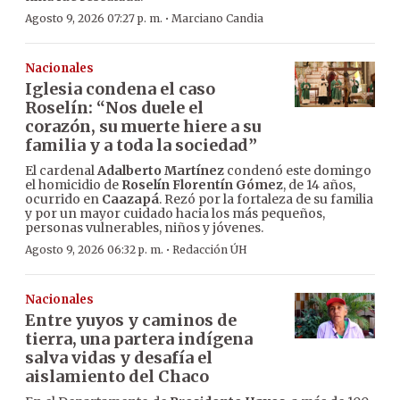
·
Agosto 9, 2026 07:27 p. m.
Marciano Candia
Nacionales
Iglesia condena el caso
Roselín: “Nos duele el
corazón, su muerte hiere a su
familia y a toda la sociedad”
El cardenal
Adalberto Martínez
condenó este domingo
el homicidio de
Roselín Florentín Gómez
, de 14 años,
ocurrido en
Caazapá
. Rezó por la fortaleza de su familia
y por un mayor cuidado hacia los más pequeños,
personas vulnerables, niños y jóvenes.
·
Agosto 9, 2026 06:32 p. m.
Redacción ÚH
Nacionales
Entre yuyos y caminos de
tierra, una partera indígena
salva vidas y desafía el
aislamiento del Chaco