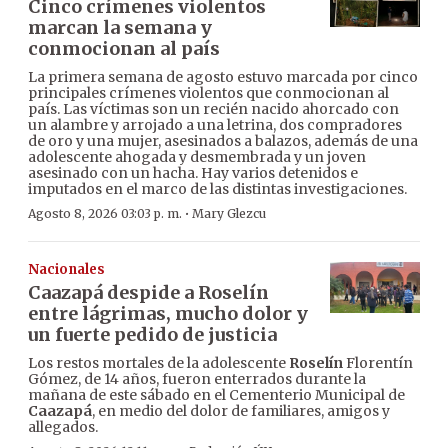
Cinco crímenes violentos
marcan la semana y
conmocionan al país
La primera semana de agosto estuvo marcada por cinco
principales crímenes violentos que conmocionan al
país. Las víctimas son un recién nacido ahorcado con
un alambre y arrojado a una letrina, dos compradores
de oro y una mujer, asesinados a balazos, además de una
adolescente ahogada y desmembrada y un joven
asesinado con un hacha. Hay varios detenidos e
imputados en el marco de las distintas investigaciones.
·
Agosto 8, 2026 03:03 p. m.
Mary Glezcu
Nacionales
Caazapá despide a Roselín
entre lágrimas, mucho dolor y
un fuerte pedido de justicia
Los restos mortales de la adolescente
Roselín
Florentín
Gómez, de 14 años, fueron enterrados durante la
mañana de este sábado en el Cementerio Municipal de
Caazapá
, en medio del dolor de familiares, amigos y
allegados.