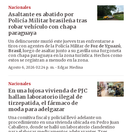
Nacionales
Asaltante es abatido por
Policía Militar brasileña tras
robar vehículo con chapa
paraguaya
Un delincuente murió este jueves tras enfrentarse a
tiros con agentes de la Policía Militar de
Foz de Yguazú
,
Brasil
, luego de asaltar junto a su gavilla una furgoneta
con chapa paraguaya en la zona turística. Hechos como
estos se registran a menudo en la zona.
·
Agosto 6, 2026 02:24 p. m.
Edgar Medina
Nacionales
En una lujosa vivienda de PJC
hallan laboratorio ilegal de
tirzepatida, el fármaco de
moda para adelgazar
Una comitiva fiscal y policial llevó adelante un
procedimiento en una vivienda ubicada en Pedro Juan
Caballero, donde se halló un laboratorio clandestino
para elaborar medicamentos adelgazantes. Tres