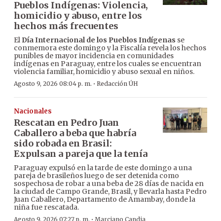
Pueblos Indígenas: Violencia,
homicidio y abuso, entre los
hechos más frecuentes
El
Día Internacional de los Pueblos Indígenas
se
conmemora este domingo y la Fiscalía revela los hechos
punibles de mayor incidencia en comunidades
indígenas en Paraguay, entre los cuales se encuentran
violencia familiar, homicidio y abuso sexual en niños.
·
Agosto 9, 2026 08:04 p. m.
Redacción ÚH
Nacionales
Rescatan en Pedro Juan
Caballero a beba que habría
sido robada en Brasil:
Expulsan a pareja que la tenía
Paraguay expulsó en la tarde de este domingo a una
pareja de brasileños luego de ser detenida como
sospechosa de robar a una beba de 28 días de nacida en
la ciudad de Campo Grande, Brasil, y llevarla hasta Pedro
Juan Caballero, Departamento de Amambay, donde la
niña fue rescatada.
·
Agosto 9, 2026 07:27 p. m.
Marciano Candia