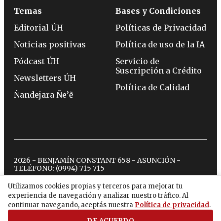
Temas
Bases y Condiciones
Editorial ÚH
Políticas de Privacidad
Noticias positivas
Política de uso de la IA
Pódcast ÚH
Servicio de
Suscripción a Crédito
Newsletters ÚH
Política de Calidad
Ñandejara Ñe’ẽ
2026 - BENJAMÍN CONSTANT 658 - ASUNCIÓN -
TELÉFONO:
(0994) 715 715
Utilizamos cookies propias y terceros para mejorar tu
experiencia de navegación y analizar nuestro tráfico. Al
twitter
instagram
facebook
tiktok
youtube
spotify
continuar navegando, aceptás nuestra
Política de privacidad
.
DE ACUERDO