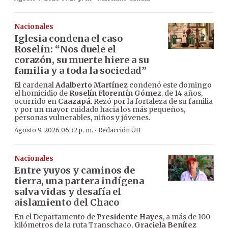
Nacionales
Iglesia condena el caso
Roselín: “Nos duele el
corazón, su muerte hiere a su
familia y a toda la sociedad”
El cardenal
Adalberto Martínez
condenó este domingo
el homicidio de
Roselín Florentín Gómez
, de 14 años,
ocurrido en
Caazapá
. Rezó por la fortaleza de su familia
y por un mayor cuidado hacia los más pequeños,
personas vulnerables, niños y jóvenes.
·
Agosto 9, 2026 06:32 p. m.
Redacción ÚH
Nacionales
Entre yuyos y caminos de
tierra, una partera indígena
salva vidas y desafía el
aislamiento del Chaco
En el Departamento de
Presidente Hayes
, a más de 100
kilómetros de la ruta Transchaco,
Graciela Benítez