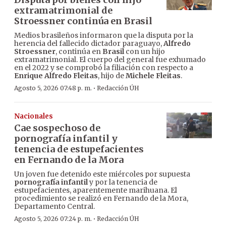
extramatrimonial de
Stroessner continúa en Brasil
Medios brasileños informaron que la disputa por la
herencia del fallecido dictador paraguayo,
Alfredo
Stroessner
, continúa en
Brasil
con un hijo
extramatrimonial. El cuerpo del general fue exhumado
en el 2022 y se comprobó la filiación con respecto a
Enrique Alfredo Fleitas
, hijo de
Michele Fleitas
.
·
Agosto 5, 2026 07:48 p. m.
Redacción ÚH
Nacionales
Cae sospechoso de
pornografía infantil y
tenencia de estupefacientes
en Fernando de la Mora
Un joven fue detenido este miércoles por supuesta
pornografía infantil
y por la tenencia de
estupefacientes, aparentemente marihuana. El
procedimiento se realizó en Fernando de la Mora,
Departamento Central.
·
Agosto 5, 2026 07:24 p. m.
Redacción ÚH