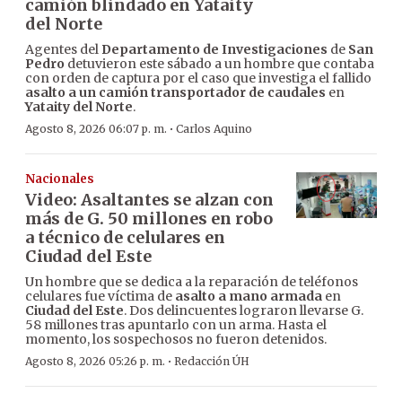
camión blindado en Yataity
del Norte
Agentes del
Departamento de Investigaciones
de
San
Pedro
detuvieron este sábado a un hombre que contaba
con orden de captura por el caso que investiga el fallido
asalto a un camión transportador de caudales
en
Yataity del Norte
.
·
Agosto 8, 2026 06:07 p. m.
Carlos Aquino
Nacionales
Video: Asaltantes se alzan con
más de G. 50 millones en robo
a técnico de celulares en
Ciudad del Este
Un hombre que se dedica a la reparación de teléfonos
celulares fue víctima de
asalto a mano armada
en
Ciudad del Este
. Dos delincuentes lograron llevarse G.
58 millones tras apuntarlo con un arma. Hasta el
momento, los sospechosos no fueron detenidos.
·
Agosto 8, 2026 05:26 p. m.
Redacción ÚH