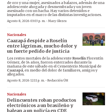
de oro y una mujer, asesinados a balazos, además de una
adolescente ahogada y desmembrada y un joven
asesinado con un hacha. Hay varios detenidos e
imputados en el marco de las distintas investigaciones.
·
Agosto 8, 2026 03:03 p. m.
Mary Glezcu
Nacionales
Caazapá despide a Roselín
entre lágrimas, mucho dolor y
un fuerte pedido de justicia
Los restos mortales de la adolescente
Roselín
Florentín
Gómez, de 14 años, fueron enterrados durante la
mañana de este sábado en el Cementerio Municipal de
Caazapá
, en medio del dolor de familiares, amigos y
allegados.
·
Agosto 8, 2026 12:11 p. m.
Redacción ÚH
Nacionales
Delincuentes roban productos
electrónicos a un brasileño y
balean a un policía en CDE