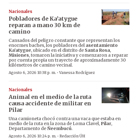
Nacionales
Pobladores de Ka’atygue
reparan a mano 30 km de
camino
Cansados del peligro constante que representan los
enormes baches, los pobladores del
asentamiento
Ka’atygue
, ubicado en el distrito de
Santa Rosa
,
Misiones
, tomaron la iniciativa y comenzaron a reparar
por cuenta propia un trayecto de aproximadamente 30
kilómetros de camino vecinal.
·
Agosto 6, 2026 10:38 p. m.
Vanessa Rodríguez
Nacionales
Animal en el medio de la ruta
causa accidente de militar en
Pilar
Una camioneta chocó contra una vaca que estaba en
medio de la ruta en la zona de Loma Clavel,
Pilar
,
Departamento de
Ñeembucú
.
·
Agosto 6, 2026 10:24 p. m.
Redacción ÚH