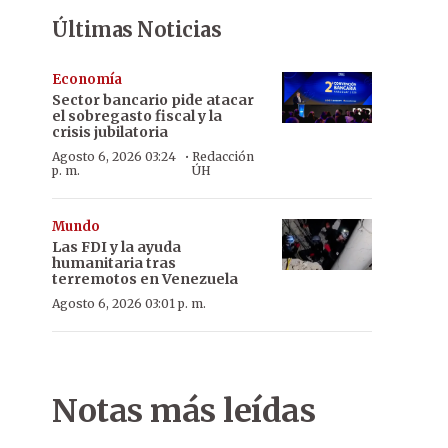
Últimas Noticias
Economía
Sector bancario pide atacar
el sobregasto fiscal y la
crisis jubilatoria
·
Agosto 6, 2026 03:24
Redacción
p. m.
ÚH
Mundo
Las FDI y la ayuda
humanitaria tras
terremotos en Venezuela
Agosto 6, 2026 03:01 p. m.
Notas más leídas