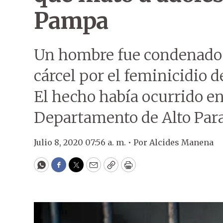
Pampa
Un hombre fue condenado e
cárcel por el feminicidio d
El hecho había ocurrido en
Departamento de Alto Par
Julio 8, 2020 07:56 a. m. •
Por
Alcides Manena
WhatsApp
Facebook
Twitter
Email
Copy
Print