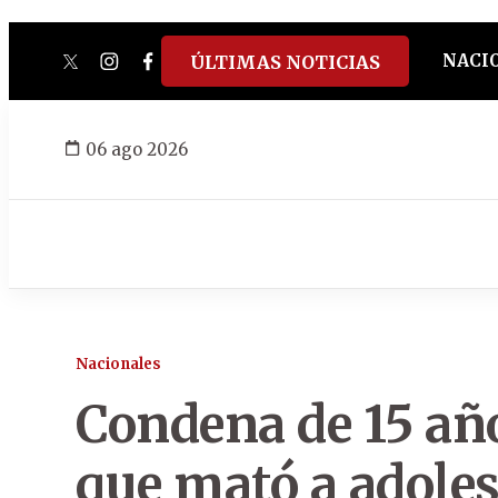
NACI
ÚLTIMAS NOTICIAS
twitter
instagram
facebook
tiktok
youtube
spotify
06 ago 2026
Nacionales
Condena de 15 añ
que mató a adoles