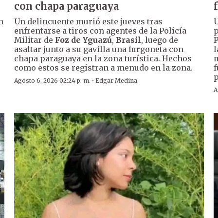
con chapa paraguaya
n
Un delincuente murió este jueves tras
U
enfrentarse a tiros con agentes de la Policía
p
Militar de
Foz de Yguazú
,
Brasil
, luego de
P
asaltar junto a su gavilla una furgoneta con
l
chapa paraguaya en la zona turística. Hechos
m
como estos se registran a menudo en la zona.
f
p
·
Agosto 6, 2026 02:24 p. m.
Edgar Medina
A