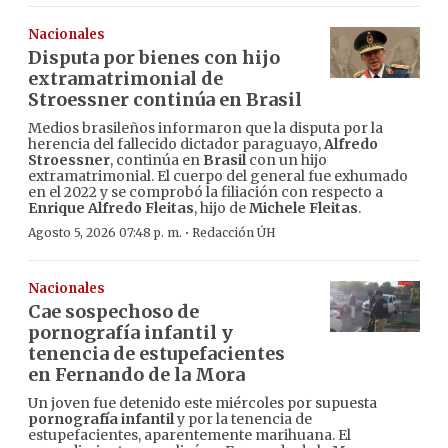
Nacionales
Disputa por bienes con hijo
extramatrimonial de
Stroessner continúa en Brasil
Medios brasileños informaron que la disputa por la
herencia del fallecido dictador paraguayo,
Alfredo
Stroessner
, continúa en
Brasil
con un hijo
extramatrimonial. El cuerpo del general fue exhumado
en el 2022 y se comprobó la filiación con respecto a
Enrique Alfredo Fleitas
, hijo de
Michele Fleitas
.
·
Agosto 5, 2026 07:48 p. m.
Redacción ÚH
Nacionales
Cae sospechoso de
pornografía infantil y
tenencia de estupefacientes
en Fernando de la Mora
Un joven fue detenido este miércoles por supuesta
pornografía infantil
y por la tenencia de
estupefacientes, aparentemente marihuana. El