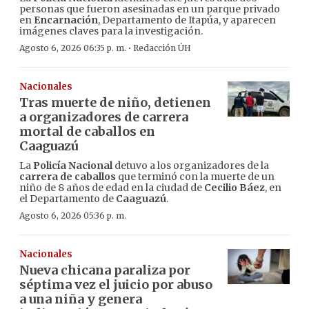
personas que fueron asesinadas en un parque privado
en
Encarnación
, Departamento de Itapúa, y aparecen
imágenes claves para la investigación.
·
Agosto 6, 2026 06:35 p. m.
Redacción ÚH
Nacionales
Tras muerte de niño, detienen
a organizadores de carrera
mortal de caballos en
Caaguazú
La
Policía Nacional
detuvo a los organizadores de la
carrera de caballos
que terminó con la muerte de un
niño de 8 años de edad en la ciudad de
Cecilio Báez
, en
el Departamento de
Caaguazú
.
Agosto 6, 2026 05:36 p. m.
Nacionales
Nueva chicana paraliza por
séptima vez el juicio por abuso
a una niña y genera