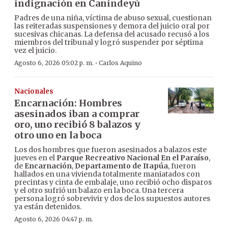
indignación en Canindeyú
Padres de una niña, víctima de abuso sexual, cuestionan
las reiteradas suspensiones y demora del juicio oral por
sucesivas chicanas. La defensa del acusado recusó a los
miembros del tribunal y logró suspender por séptima
vez el juicio.
·
Agosto 6, 2026 05:02 p. m.
Carlos Aquino
Nacionales
Encarnación: Hombres
asesinados iban a comprar
oro, uno recibió 8 balazos y
otro uno en la boca
Los dos hombres que fueron asesinados a balazos este
jueves en el
Parque Recreativo Nacional En el Paraíso
,
de
Encarnación
,
Departamento de Itapúa
, fueron
hallados en una vivienda totalmente maniatados con
precintas y cinta de embalaje, uno recibió ocho disparos
y el otro sufrió un balazo en la boca. Una tercera
persona logró sobrevivir y dos de los supuestos autores
ya están detenidos.
Agosto 6, 2026 04:47 p. m.