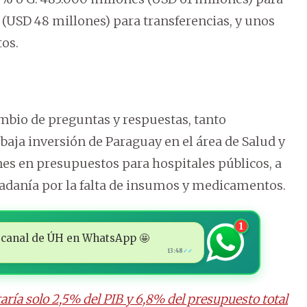
s (USD 48 millones) para transferencias, y unos
tos.
mbio de preguntas y respuestas, tanto
aja inversión de Paraguay en el área de Salud y
es en presupuestos para hospitales públicos, a
dadanía por la falta de insumos y medicamentos.
1
 al canal de ÚH en WhatsApp 🤩
13:48
✓✓
ría solo 2,5% del PIB y 6,8% del presupuesto total