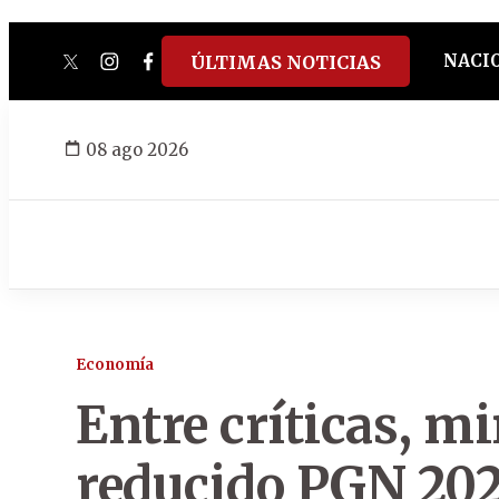
NACI
ÚLTIMAS NOTICIAS
twitter
instagram
facebook
tiktok
youtube
spotify
08 ago 2026
Economía
Entre críticas, m
reducido PGN 202