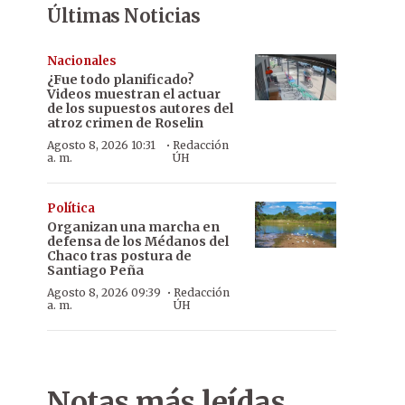
Últimas Noticias
Nacionales
¿Fue todo planificado?
Videos muestran el actuar
de los supuestos autores del
atroz crimen de Roselin
·
Agosto 8, 2026 10:31
Redacción
a. m.
ÚH
Política
Organizan una marcha en
defensa de los Médanos del
Chaco tras postura de
Santiago Peña
·
Agosto 8, 2026 09:39
Redacción
a. m.
ÚH
Notas más leídas