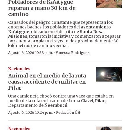
Pobladores de Ka’atygue
reparan a mano 30 km de
camino
Cansados del peligro constante que representan los
enormes baches, los pobladores del
asentamiento
Ka’atygue
, ubicado en el distrito de
Santa Rosa
,
Misiones
, tomaron la iniciativa y comenzaron a reparar
por cuenta propia un trayecto de aproximadamente 30
kilómetros de camino vecinal.
·
Agosto 6, 2026 10:38 p. m.
Vanessa Rodríguez
Nacionales
Animal en el medio de la ruta
causa accidente de militar en
Pilar
Una camioneta chocó contra una vaca que estaba en
medio de la ruta en la zona de Loma Clavel,
Pilar
,
Departamento de
Ñeembucú
.
·
Agosto 6, 2026 10:24 p. m.
Redacción ÚH
Nacionales