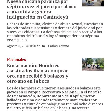
Nueva chicana paraliza por
séptima vez el juicio por abuso
a una niña y genera
indignación en Canindeyú
Padres de una niña, víctima de abuso sexual, cuestionan
las reiteradas suspensiones y demora del juicio oral por
sucesivas chicanas. La defensa del acusado recusó a los
miembros del tribunal y logró suspender por séptima
vez el juicio.
·
Agosto 6, 2026 05:02 p. m.
Carlos Aquino
Nacionales
Encarnación: Hombres
asesinados iban a comprar
oro, uno recibió 8 balazos y
otro uno en la boca
Los dos hombres que fueron asesinados a balazos este
jueves en el
Parque Recreativo Nacional En el Paraíso
,
de
Encarnación
,
Departamento de Itapúa
, fueron
hallados en una vivienda totalmente maniatados con
precintas y cinta de embalaje, uno recibió ocho disparos
y el otro sufrió un balazo en la boca. Una tercera