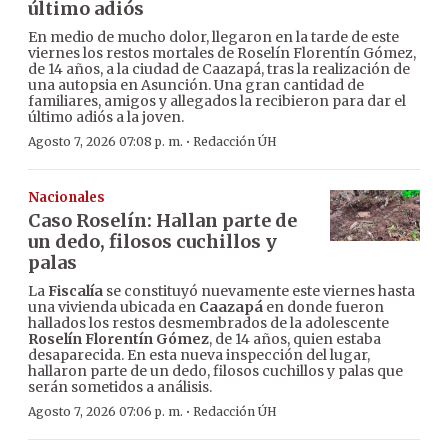
último adiós
En medio de mucho dolor, llegaron en la tarde de este
viernes los restos mortales de Roselín Florentín Gómez,
de 14 años, a la ciudad de Caazapá, tras la realización de
una autopsia en Asunción. Una gran cantidad de
familiares, amigos y allegados la recibieron para dar el
último adiós a la joven.
·
Agosto 7, 2026 07:08 p. m.
Redacción ÚH
Nacionales
Caso Roselín: Hallan parte de
un dedo, filosos cuchillos y
palas
La
Fiscalía
se constituyó nuevamente este viernes hasta
una vivienda ubicada en
Caazapá
en donde fueron
hallados los restos desmembrados de la adolescente
Roselín Florentín Gómez
, de 14 años, quien estaba
desaparecida. En esta nueva inspección del lugar,
hallaron parte de un dedo, filosos cuchillos y palas que
serán sometidos a análisis.
·
Agosto 7, 2026 07:06 p. m.
Redacción ÚH