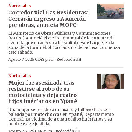
Nacionales
Corredor vial Las Residentas:
Cerrarán ingreso a Asunción
por obras, anuncia MOPC
El Ministerio de Obras Públicas y Comunicaciones
(MOPC) anunció el cierre temporal de la concurrida
avenida que da acceso a la capital desde Luque, en la
zona de la Conmebol. La clausura del acceso comienza
este sábado.
·
Agosto 7, 2026 05:48 p. m.
Redacción ÚH
Nacionales
Mujer fue asesinada tras
resistirse al robo de su
motocicleta y deja cuatro
hijos huérfanos en Ypané
Una mujer se resistió a un asalto y falleció tras ser
baleada por
motochorros
en
Ypané
, Departamento
Central. La víctima deja cuatro hijos huérfanos y su
madre exige justicia.
·
Agosto 7, 2026 03:45 p. m.
Redacción ÚH