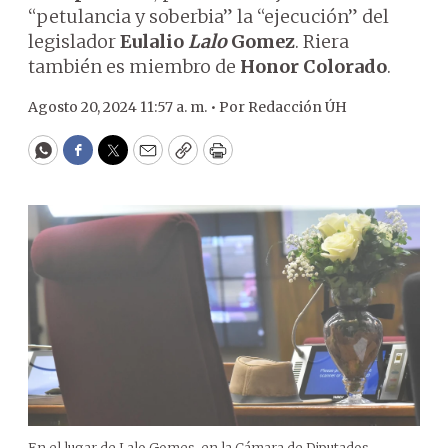
“petulancia y soberbia” la “ejecución” del
legislador
Eulalio
Lalo
Gomez
. Riera
también es miembro de
Honor Colorado
.
Agosto 20, 2024 11:57 a. m. •
Por
Redacción ÚH
WhatsApp
Facebook
Twitter
Email
Copy
Print