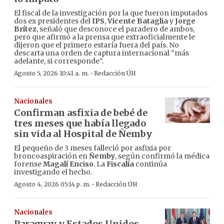
El fiscal de la investigación por la que fueron imputados
dos ex presidentes del
IPS
,
Vicente Bataglia
y
Jorge
Brítez
, señaló que desconoce el paradero de ambos,
pero que afirmó a la prensa que extraoficialmente le
dijeron que el primero estaría fuera del país. No
descarta una orden de captura internacional “más
adelante, si corresponde”.
·
Agosto 5, 2026 10:41 a. m.
Redacción ÚH
Nacionales
Confirman asfixia de bebé de
tres meses que había llegado
sin vida al Hospital de Ñemby
El pequeño de 3 meses falleció por asfixia por
broncoaspiración en
Ñemby
, según confirmó la médica
forense
Magalí Enciso
. La
Fiscalía
continúa
investigando el hecho.
·
Agosto 4, 2026 05:14 p. m.
Redacción ÚH
Nacionales
Paraguay y Estados Unidos