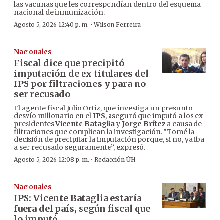
las vacunas que les correspondían dentro del esquema
nacional de inmunización.
·
Agosto 5, 2026 12:40 p. m.
Wilson Ferreira
Nacionales
Fiscal dice que precipitó
imputación de ex titulares del
IPS por filtraciones y para no
ser recusado
El agente fiscal Julio Ortiz, que investiga un presunto
desvío millonario en el
IPS
, aseguró que imputó a los ex
presidentes
Vicente Bataglia
y
Jorge Brítez
a causa de
filtraciones que complican la investigación. “Tomé la
decisión de precipitar la imputación porque, si no, ya iba
a ser recusado seguramente”, expresó.
·
Agosto 5, 2026 12:08 p. m.
Redacción ÚH
Nacionales
IPS: Vicente Bataglia estaría
fuera del país, según fiscal que
lo imputó