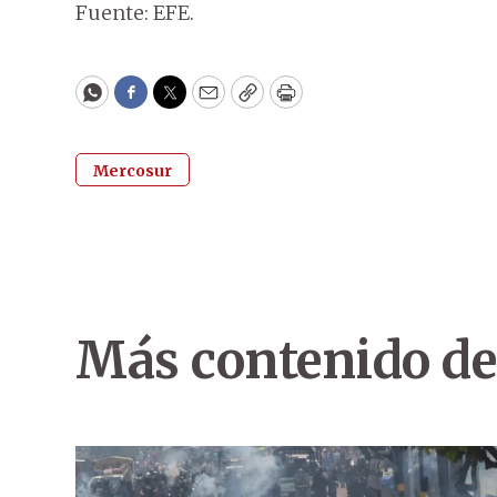
Fuente: EFE.
WhatsApp
Facebook
Twitter
Email
Copy
Print
Mercosur
Más contenido de