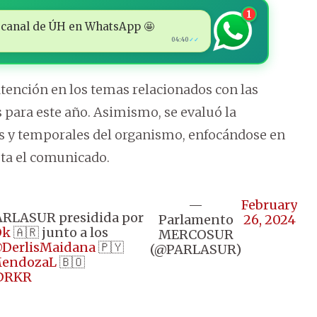
1
 al canal de ÚH en WhatsApp 🤩
04:40
✓✓
tención en los temas relacionados con las
 para este año. Asimismo, se evaluó la
s y temporales del organismo, enfocándose en
ota el comunicado.
—
February
PARLASUR presidida por
Parlamento
26, 2024
Ok
🇦🇷 junto a los
MERCOSUR
DerlisMaidana
🇵🇾
(@PARLASUR)
endozaL
🇧🇴
JDRKR