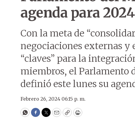
agenda para 2024
Con la meta de “consolidar”
negociaciones externas y el
“claves” para la integració
miembros, el Parlamento d
definió este lunes su agen
Febrero 26, 2024 06:15 p. m.
WhatsApp
Facebook
Twitter
Email
Copy
Print