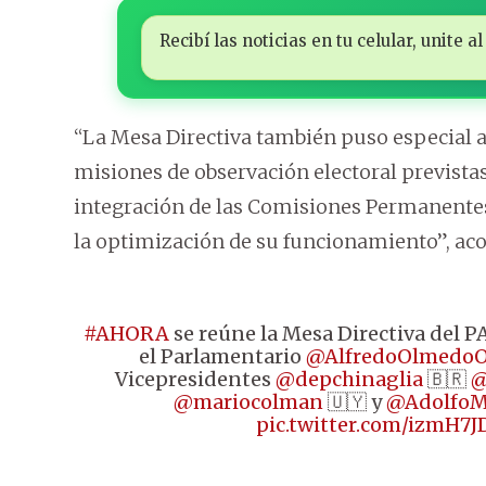
Recibí las noticias en tu celular, unite
“La Mesa Directiva también puso especial a
misiones de observación electoral previstas
integración de las Comisiones Permanente
la optimización de su funcionamiento”, ac
#AHORA
se reúne la Mesa Directiva del 
el Parlamentario
@AlfredoOlmedo
Vicepresidentes
@depchinaglia
🇧🇷
@
@mariocolman
🇺🇾 y
@AdolfoM
pic.twitter.com/izmH7