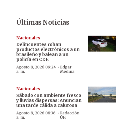
Últimas Noticias
Nacionales
Delincuentes roban
productos electrónicos a un
brasileño y balean a un
policía en CDE
·
Agosto 8, 2026 09:24
Edgar
a. m.
Medina
Nacionales
Sábado con ambiente fresco
y lluvias dispersas: Anuncian
una tarde cálida a calurosa
·
Agosto 8, 2026 08:36
Redacción
a. m.
ÚH