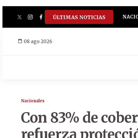
NACI
ÚLTIMAS NOTICIAS
twitter
instagram
facebook
tiktok
youtube
spotify
08 ago 2026
Nacionales
Con 83% de cober
refuerza protecci