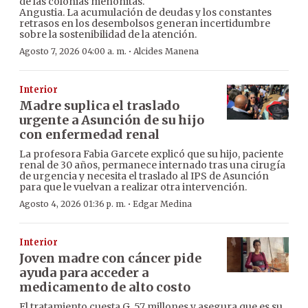
de las colonias menonitas.
Angustia. La acumulación de deudas y los constantes
retrasos en los desembolsos generan incertidumbre
sobre la sostenibilidad de la atención.
·
Agosto 7, 2026 04:00 a. m.
Alcides Manena
Interior
Madre suplica el traslado
urgente a Asunción de su hijo
con enfermedad renal
La profesora Fabia Garcete explicó que su hijo, paciente
renal de 30 años, permanece internado tras una cirugía
de urgencia y necesita el traslado al IPS de Asunción
para que le vuelvan a realizar otra intervención.
·
Agosto 4, 2026 01:36 p. m.
Edgar Medina
Interior
Joven madre con cáncer pide
ayuda para acceder a
medicamento de alto costo
El tratamiento cuesta G. 57 millones y asegura que es su