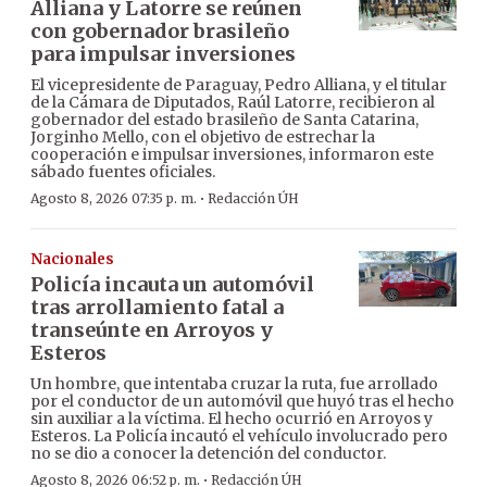
Alliana y Latorre se reúnen
con gobernador brasileño
para impulsar inversiones
El vicepresidente de Paraguay, Pedro Alliana, y el titular
de la Cámara de Diputados, Raúl Latorre, recibieron al
gobernador del estado brasileño de Santa Catarina,
Jorginho Mello, con el objetivo de estrechar la
cooperación e impulsar inversiones, informaron este
sábado fuentes oficiales.
·
Agosto 8, 2026 07:35 p. m.
Redacción ÚH
Nacionales
Policía incauta un automóvil
tras arrollamiento fatal a
transeúnte en Arroyos y
Esteros
Un hombre, que intentaba cruzar la ruta, fue arrollado
por el conductor de un automóvil que huyó tras el hecho
sin auxiliar a la víctima. El hecho ocurrió en Arroyos y
Esteros. La Policía incautó el vehículo involucrado pero
no se dio a conocer la detención del conductor.
·
Agosto 8, 2026 06:52 p. m.
Redacción ÚH