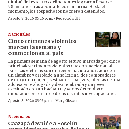
Ciudad del Este
. Dos delincuentes lograron llevarse G.
58 millones tras apuntarlo con un arma. Hasta el
momento, los sospechosos no fueron detenidos.
·
Agosto 8, 2026 05:26 p. m.
Redacción ÚH
Nacionales
Cinco crímenes violentos
marcan la semana y
conmocionan al país
La primera semana de agosto estuvo marcada por cinco
principales crímenes violentos que conmocionan al
país. Las víctimas son un recién nacido ahorcado con
un alambre y arrojado a una letrina, dos compradores
de oro y una mujer, asesinados a balazos, además de una
adolescente ahogada y desmembrada y un joven
asesinado con un hacha. Hay varios detenidos e
imputados en el marco de las distintas investigaciones.
·
Agosto 8, 2026 03:03 p. m.
Mary Glezcu
Nacionales
Caazapá despide a Roselín