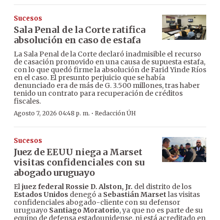
Sucesos
Sala Penal de la Corte ratifica
absolución en caso de estafa
La Sala Penal de la Corte declaró inadmisible el recurso
de casación promovido en una causa de supuesta estafa,
con lo que quedó firme la absolución de Farid Yinde Ríos
en el caso. El presunto perjuicio que se había
denunciado era de más de G. 3.500 millones, tras haber
tenido un contrato para recuperación de créditos
fiscales.
·
Agosto 7, 2026 04:48 p. m.
Redacción ÚH
Sucesos
Juez de EEUU niega a Marset
visitas confidenciales con su
abogado uruguayo
El
juez federal Rossie D. Alston, Jr.
del distrito de los
Estados Unidos
denegó a
Sebastián Marset
las visitas
confidenciales abogado-cliente con su defensor
uruguayo
Santiago Moratorio
, ya que no es parte de su
equipo de defensa estadounidense, ni está acreditado en