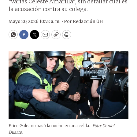
“varias Celeste Amarilla”, sin detallar cuál es
la acusación contra su colega.
Mayo 20, 2026 10:52 a. m. •
Por
Redacción ÚH
WhatsApp
Facebook
Twitter
Email
Copy
Print
Erico Galeano pasó la noche en una celda.
Foto: Daniel
Duarte.