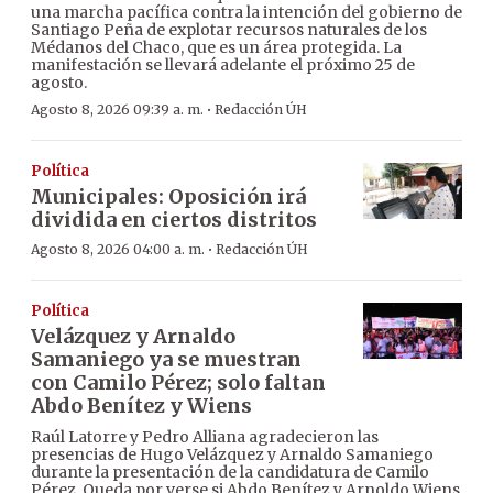
una marcha pacífica contra la intención del gobierno de
Santiago Peña de explotar recursos naturales de los
Médanos del Chaco, que es un área protegida. La
manifestación se llevará adelante el próximo 25 de
agosto.
·
Agosto 8, 2026 09:39 a. m.
Redacción ÚH
Política
Municipales: Oposición irá
dividida en ciertos distritos
·
Agosto 8, 2026 04:00 a. m.
Redacción ÚH
Política
Velázquez y Arnaldo
Samaniego ya se muestran
con Camilo Pérez; solo faltan
Abdo Benítez y Wiens
Raúl Latorre y Pedro Alliana agradecieron las
presencias de Hugo Velázquez y Arnaldo Samaniego
durante la presentación de la candidatura de Camilo
Pérez. Queda por verse si Abdo Benítez y Arnoldo Wiens