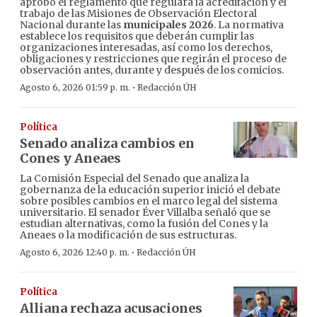
aprobó el reglamento que regulará la acreditación y el
trabajo de las Misiones de Observación Electoral
Nacional durante las
municipales 2026
. La normativa
establece los requisitos que deberán cumplir las
organizaciones interesadas, así como los derechos,
obligaciones y restricciones que regirán el proceso de
observación antes, durante y después de los comicios.
·
Agosto 6, 2026 01:59 p. m.
Redacción ÚH
Política
Senado analiza cambios en
Cones y Aneaes
La Comisión Especial del Senado que analiza la
gobernanza de la educación superior inició el debate
sobre posibles cambios en el marco legal del sistema
universitario. El senador Éver Villalba señaló que se
estudian alternativas, como la fusión del Cones y la
Aneaes o la modificación de sus estructuras.
·
Agosto 6, 2026 12:40 p. m.
Redacción ÚH
Política
Alliana rechaza acusaciones