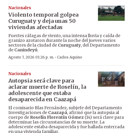
Nacionales
Violento temporal golpea
Curuguaty y deja unas 50
viviendas afectadas
Fuertes ráfagas de viento, una intensa lluvia y caída de
granizo azotaron durante la noche del jueves varios
sectores de la ciudad de
Curuguaty
, del Departamento
de
Canindeyú
.
·
Agosto 7, 2026 01:26 p. m.
Carlos Aquino
Nacionales
Autopsia será clave para
aclarar muerte de Roselín, la
adolescente que estaba
desaparecida en Caazapá
El comisario Blas Fernández, subjefe del Departamento
Investigaciones de
Caazapá
, afirmó que la autopsia al
cuerpo de
Roselín Florentín Gómez
(14) será clave para
determinar las circunstancias de su muerte. La
adolescente estaba desaparecida y fue hallada enterrada
en una vivienda familiar.