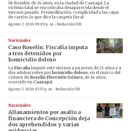
de Roselín, de 14 años, en la ciudad de Caazapá. La
víctima fatal se encontraba desaparecida desde el
viernes pasado. Premeditación, complicidad y las cajas
de cartón: lo que dice la carpeta fiscal.
·
Agosto 7, 2026 09:09 p. m.
Redacción ÚH
Nacionales
Caso Roselín: Fiscalía imputa
a tres detenidos por
homicidio doloso
La
Fiscalía
imputó este viernes a un joven de 21 años y a
dos adolescentes por
homicidio doloso
, en el marco del
crimen de
Roselín Florentín Gómez
, de 14 años,
ocurrido en
Caazapá
.
·
Agosto 7, 2026 07:57 p. m.
Redacción ÚH
Nacionales
Allanamientos por asalto a
financiera de Concepción deja
dos aprehendidos y varias
evidencias