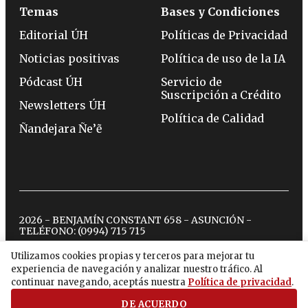
Temas
Bases y Condiciones
Editorial ÚH
Políticas de Privacidad
Noticias positivas
Política de uso de la IA
Pódcast ÚH
Servicio de
Suscripción a Crédito
Newsletters ÚH
Política de Calidad
Ñandejara Ñe’ẽ
2026 - BENJAMÍN CONSTANT 658 - ASUNCIÓN -
TELÉFONO:
(0994) 715 715
Utilizamos cookies propias y terceros para mejorar tu
experiencia de navegación y analizar nuestro tráfico. Al
twitter
instagram
facebook
tiktok
youtube
spotify
continuar navegando, aceptás nuestra
Política de privacidad
.
DE ACUERDO