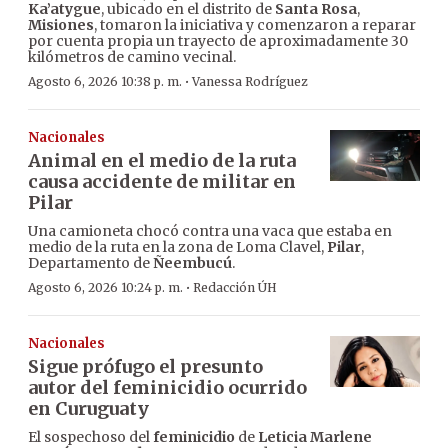
Ka’atygue
, ubicado en el distrito de
Santa Rosa
,
Misiones
, tomaron la iniciativa y comenzaron a reparar
por cuenta propia un trayecto de aproximadamente 30
kilómetros de camino vecinal.
·
Agosto 6, 2026 10:38 p. m.
Vanessa Rodríguez
Nacionales
Animal en el medio de la ruta
causa accidente de militar en
Pilar
Una camioneta chocó contra una vaca que estaba en
medio de la ruta en la zona de Loma Clavel,
Pilar
,
Departamento de
Ñeembucú
.
·
Agosto 6, 2026 10:24 p. m.
Redacción ÚH
Nacionales
Sigue prófugo el presunto
autor del feminicidio ocurrido
en Curuguaty
El sospechoso del
feminicidio
de
Leticia Marlene