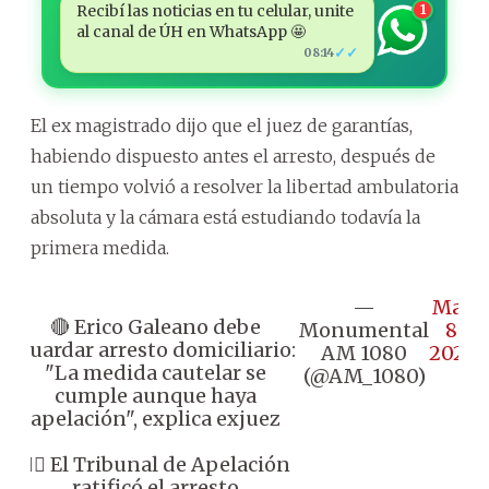
Recibí las noticias en tu celular, unite
1
al canal de ÚH en WhatsApp 🤩
✓✓
08:14
El ex magistrado dijo que el juez de garantías,
habiendo dispuesto antes el arresto, después de
un tiempo volvió a resolver la libertad ambulatoria
absoluta y la cámara está estudiando todavía la
primera medida.
—
May
🔴 Erico Galeano debe
Monumental
8,
guardar arresto domiciliario:
AM 1080
2026
"La medida cautelar se
(@AM_1080)
cumple aunque haya
apelación", explica exjuez
👉🏼 El Tribunal de Apelación
ratificó el arresto