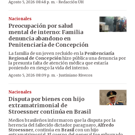
·
Agosto 5, 2026 08:48 p. m.
Redacción ÚH
Nacionales
Preocupación por salud
mental de interno: Familia
denuncia abandono en
Penitenciaría de Concepción
La familia de un joven recluido en la
Penitenciaría
Regional de Concepción
hizo pública una denuncia por
la presunta falta de atención médica que estaría
poniendo en riesgo la vida del interno.
·
Agosto 5, 2026 08:09 p. m.
Justiniano Riveros
Nacionales
Disputa por bienes con hijo
extramatrimonial de
Stroessner continúa en Brasil
Medios brasileños informaron que la disputa por la
herencia del fallecido dictador paraguayo,
Alfredo
Stroessner
, continúa en
Brasil
con un hijo
extramatrimonial. El cuerpo del general fue exhumado