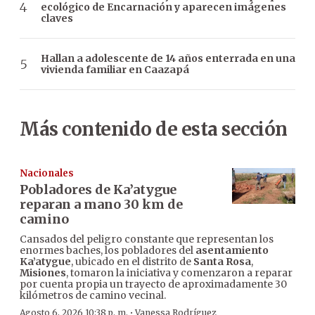
ecológico de Encarnación y aparecen imágenes
claves
Hallan a adolescente de 14 años enterrada en una
vivienda familiar en Caazapá
Más contenido de esta sección
Nacionales
Pobladores de Ka’atygue
reparan a mano 30 km de
camino
Cansados del peligro constante que representan los
enormes baches, los pobladores del
asentamiento
Ka’atygue
, ubicado en el distrito de
Santa Rosa
,
Misiones
, tomaron la iniciativa y comenzaron a reparar
por cuenta propia un trayecto de aproximadamente 30
kilómetros de camino vecinal.
·
Agosto 6, 2026 10:38 p. m.
Vanessa Rodríguez