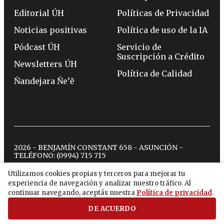
Editorial ÚH
Políticas de Privacidad
Noticias positivas
Política de uso de la IA
Pódcast ÚH
Servicio de
Suscripción a Crédito
Newsletters ÚH
Política de Calidad
Ñandejara Ñe’ẽ
2026 - BENJAMÍN CONSTANT 658 - ASUNCIÓN -
TELÉFONO:
(0994) 715 715
Utilizamos cookies propias y terceros para mejorar tu
experiencia de navegación y analizar nuestro tráfico. Al
twitter
instagram
facebook
tiktok
youtube
spotify
continuar navegando, aceptás nuestra
Política de privacidad
.
DE ACUERDO