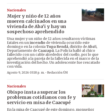
Nacionales
Mujer y niño de 12 años
mueren calcinados en una
vivienda de Aba’i y hay un
sospechoso aprehendido
Una mujer y un niño de 12 años resultaron víctimas
fatales en un
incendio
de vivienda ocurrido este
domingo en la colonia
Tupa Rendá
, distrito de
Aba’i
,
Departamento de
Caazapá
. La Policía halló al chico
fallecido con un cable alrededor del cuello, por lo que
aprehendió a la pareja de la fallecida en el marco de la
investigación del hecho. Un adolescente fue rescatado
con vida.
·
Agosto 9, 2026 03:18 p. m.
Redacción ÚH
Nacionales
Obispo insta a superar los
problemas cotidianos con fe y
servicio en misa de Caacupé
En la misa de Caacupé de este domingo, monseñor