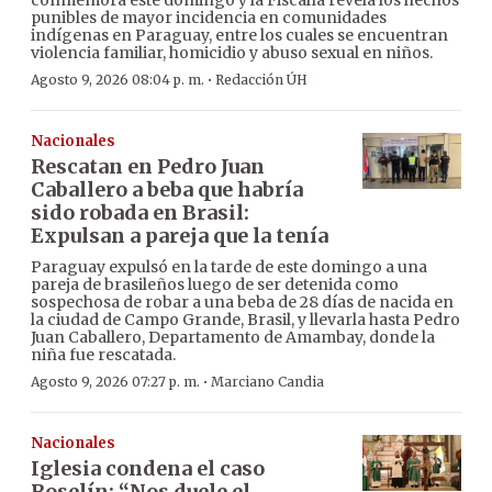
conmemora este domingo y la Fiscalía revela los hechos
punibles de mayor incidencia en comunidades
indígenas en Paraguay, entre los cuales se encuentran
violencia familiar, homicidio y abuso sexual en niños.
·
Agosto 9, 2026 08:04 p. m.
Redacción ÚH
Nacionales
Rescatan en Pedro Juan
Caballero a beba que habría
sido robada en Brasil:
Expulsan a pareja que la tenía
Paraguay expulsó en la tarde de este domingo a una
pareja de brasileños luego de ser detenida como
sospechosa de robar a una beba de 28 días de nacida en
la ciudad de Campo Grande, Brasil, y llevarla hasta Pedro
Juan Caballero, Departamento de Amambay, donde la
niña fue rescatada.
·
Agosto 9, 2026 07:27 p. m.
Marciano Candia
Nacionales
Iglesia condena el caso
Roselín: “Nos duele el