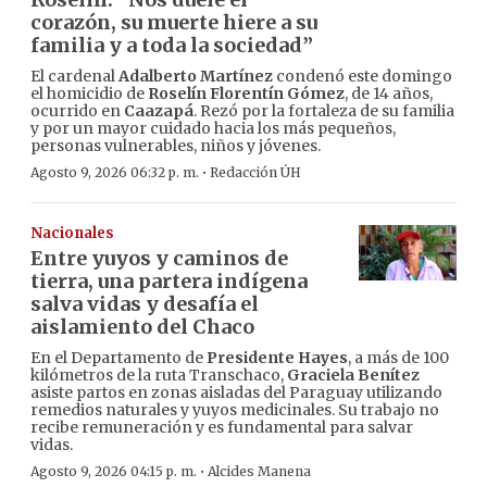
corazón, su muerte hiere a su
familia y a toda la sociedad”
El cardenal
Adalberto Martínez
condenó este domingo
el homicidio de
Roselín Florentín Gómez
, de 14 años,
ocurrido en
Caazapá
. Rezó por la fortaleza de su familia
y por un mayor cuidado hacia los más pequeños,
personas vulnerables, niños y jóvenes.
·
Agosto 9, 2026 06:32 p. m.
Redacción ÚH
Nacionales
Entre yuyos y caminos de
tierra, una partera indígena
salva vidas y desafía el
aislamiento del Chaco
En el Departamento de
Presidente Hayes
, a más de 100
kilómetros de la ruta Transchaco,
Graciela Benítez
asiste partos en zonas aisladas del Paraguay utilizando
remedios naturales y yuyos medicinales. Su trabajo no
recibe remuneración y es fundamental para salvar
vidas.
·
Agosto 9, 2026 04:15 p. m.
Alcides Manena