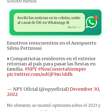
400.000 menos.
Recibí las noticias en tu celular, unite
1
al canal de ÚH en WhatsApp 🤩
✓✓
06:37
Emotivos reencuentros en el Aeropuerto
Silvio Pettirossi
♦ Compatriotas residentes en el exterior
retornan al país para pasar las fiestas en
familia.
#NPY
#NosConectaSiempre
pic.twitter.com/udQF9m3ddh
— NPY Oficial (@npyoficial)
December 30,
2022
No obstante, se mostró optimista sobre el 2023 y