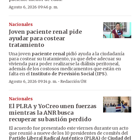
Agosto 6, 2026 09:46 p. m.
Nacionales
Joven paciente renal pide
ayudar para costear
tratamiento
Una joven
paciente renal
pidió ayuda a la ciudadanía
para costear su tratamiento, ya que debe adecuar su
vivienda para poder realizarse la diálisis peritoneal,
además de los costosos medicamentos que están en
falta en el
Instituto de Previsión Social
(
IPS
).
·
Agosto 6, 2026 09:14 p. m.
Redacción ÚH
Nacionales
El PLRA y YoCreo unen fuerzas
mientras la ANR busca
recuperar su bastión perdido
El acuerdo fue presentado este viernes durante un acto
que reunió a nueve de los 10 presidentes de comités del
Partido Liberal Radical Auténtico (PLRA)
de
Ciudad del