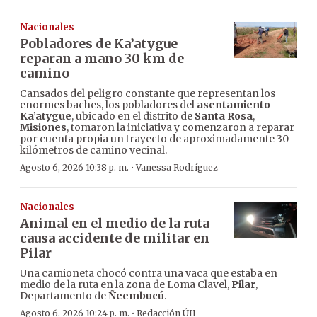
Nacionales
Pobladores de Ka’atygue
reparan a mano 30 km de
camino
Cansados del peligro constante que representan los
enormes baches, los pobladores del
asentamiento
Ka’atygue
, ubicado en el distrito de
Santa Rosa
,
Misiones
, tomaron la iniciativa y comenzaron a reparar
por cuenta propia un trayecto de aproximadamente 30
kilómetros de camino vecinal.
·
Agosto 6, 2026 10:38 p. m.
Vanessa Rodríguez
Nacionales
Animal en el medio de la ruta
causa accidente de militar en
Pilar
Una camioneta chocó contra una vaca que estaba en
medio de la ruta en la zona de Loma Clavel,
Pilar
,
Departamento de
Ñeembucú
.
·
Agosto 6, 2026 10:24 p. m.
Redacción ÚH