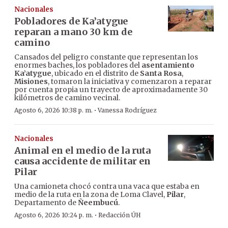
Nacionales
Pobladores de Ka’atygue
reparan a mano 30 km de
camino
Cansados del peligro constante que representan los
enormes baches, los pobladores del
asentamiento
Ka’atygue
, ubicado en el distrito de
Santa Rosa
,
Misiones
, tomaron la iniciativa y comenzaron a reparar
por cuenta propia un trayecto de aproximadamente 30
kilómetros de camino vecinal.
·
Agosto 6, 2026 10:38 p. m.
Vanessa Rodríguez
Nacionales
Animal en el medio de la ruta
causa accidente de militar en
Pilar
Una camioneta chocó contra una vaca que estaba en
medio de la ruta en la zona de Loma Clavel,
Pilar
,
Departamento de
Ñeembucú
.
·
Agosto 6, 2026 10:24 p. m.
Redacción ÚH