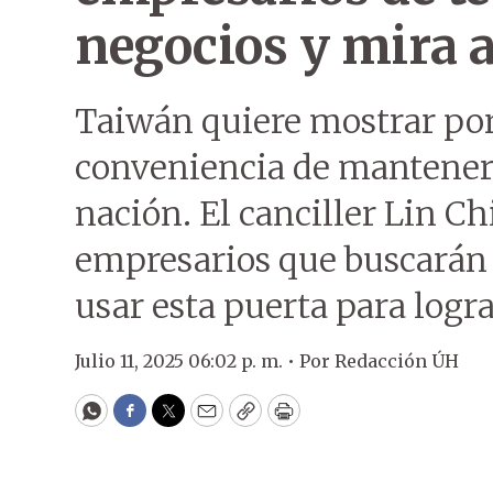
negocios y mira 
Taiwán quiere mostrar po
conveniencia de mantener 
nación. El canciller Lin C
empresarios que buscarán
usar esta puerta para logr
Julio 11, 2025 06:02 p. m. •
Por
Redacción ÚH
WhatsApp
Facebook
Twitter
Email
Copy
Print