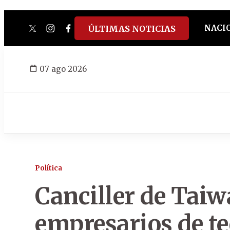
NACI
ÚLTIMAS NOTICIAS
twitter
instagram
facebook
tiktok
youtube
spotify
07 ago 2026
Política
Canciller de Taiw
empresarios de t