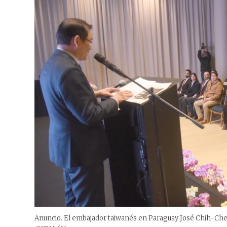
Anuncio. El embajador taiwanés en Paraguay José Chih-Cheng