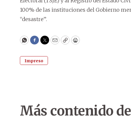
Electoral (TSJE) y al Registro del Estado Ci
100% de las instituciones del Gobierno me
“desastre”.
WhatsApp
Facebook
Twitter
Email
Copy
Print
Impreso
Más contenido de