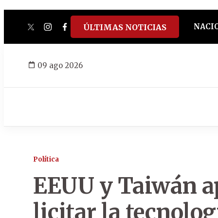
NACI
ÚLTIMAS NOTICIAS
twitter
instagram
facebook
tiktok
youtube
spotify
09 ago 2026
Política
EEUU y Taiwán ap
licitar la tecnol