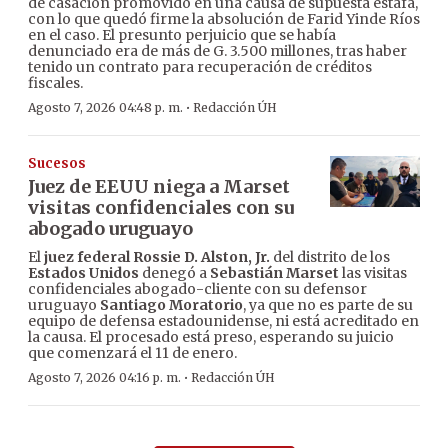
de casación promovido en una causa de supuesta estafa,
con lo que quedó firme la absolución de Farid Yinde Ríos
en el caso. El presunto perjuicio que se había
denunciado era de más de G. 3.500 millones, tras haber
tenido un contrato para recuperación de créditos
fiscales.
·
Agosto 7, 2026 04:48 p. m.
Redacción ÚH
Sucesos
Juez de EEUU niega a Marset
visitas confidenciales con su
abogado uruguayo
El
juez federal Rossie D. Alston, Jr.
del distrito de los
Estados Unidos
denegó a
Sebastián Marset
las visitas
confidenciales abogado-cliente con su defensor
uruguayo
Santiago Moratorio
, ya que no es parte de su
equipo de defensa estadounidense, ni está acreditado en
la causa. El procesado está preso, esperando su juicio
que comenzará el 11 de enero.
·
Agosto 7, 2026 04:16 p. m.
Redacción ÚH